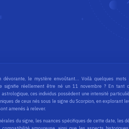
on dévorante, le mystère envoûtant… Voilà quelques mots 
ue signifie réellement être né un 11 novembre ? En tant 
trologique, ces individus possèdent une intensité particuliè
iques de ceux nés sous le signe du Scorpion, en explorant le
 sont amenés à relever.
érales du signe, les nuances spécifiques de cette date, les dé
a compatibilité amoureuse, ainsi que les aspects historiques