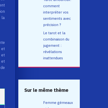
ent
comment
ion
interpréter vos
 la
sentiments avec
précision ?
Le tarot et la
combinaison du
nte
jugement :
 et
révélations
 et
inattendues
 et
 de
Sur le même thème
Femme gémeaux