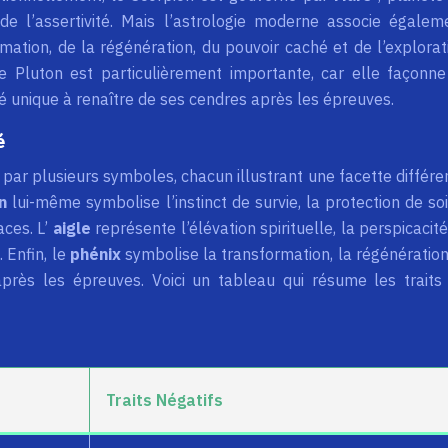
 de l’assertivité. Mais l’astrologie moderne associe égalem
rmation, de la régénération, du pouvoir caché et de l’explorat
e Pluton est particulièrement importante, car elle façonne
é unique à renaître de ses cendres après les épreuves.
é
 par plusieurs symboles, chacun illustrant une facette différe
on
lui-même symbolise l’instinct de survie, la protection de soi
aces. L’
aigle
représente l’élévation spirituelle, la perspicacité
 Enfin, le
phénix
symbolise la transformation, la régénération
près les épreuves. Voici un tableau qui résume les traits
Traits Négatifs