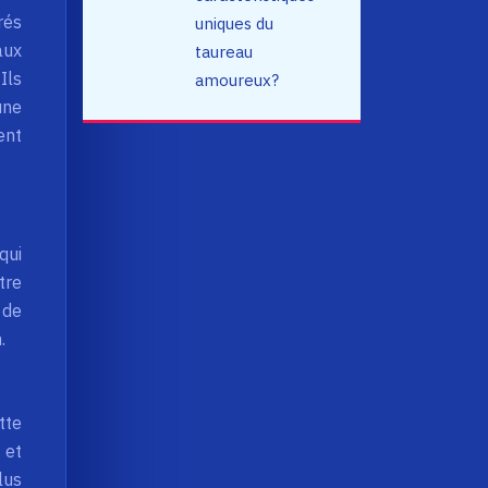
rés
uniques du
aux
taureau
Ils
amoureux?
une
ent
qui
tre
 de
.
tte
 et
lus