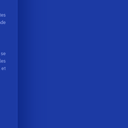
tes
nde
 se
les
 et