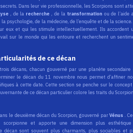
secrets. Dans leur vie professionnelle, les Scorpions sont atti
lyse
, de la
recherche
, de la
transformation
ou de l’aide 
la psychologie, de la médecine, de l’enquête et de la science. 
ur eux et qui les stimule intellectuellement. Ils accordent 
avail sur le monde qui les entoure et recherchent un sentim
ticularités de ce décan
trois décans, chacun gouverné par une planète secondaire 
éterminer le décan du 11 novembre nous permet d’affiner no
fiques à cette date. Cette section se penche sur le concept
ernante de ce décan particulier colore les traits du Scorpion
ans le deuxième décan du Scorpion, gouverné par
Vénus
. Ce
ité scorpionne et apporte une dimension plus esthétique
e décan sont souvent plus charmants, plus sociables et p