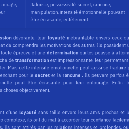
 courage,
Jalousie, possessivité, secret, rancune,
eur
manipulation, intensité émotionnelle pouvant
être écrasante, entêtement
ssion
dévorante, leur
loyauté
inébranlable envers ceux qu’
met de comprendre les motivations des autres. Ils possèdent 
 toute épreuve et une
détermination
qui les pousse à attein
acité de
transformation
est impressionnante, leur permettant
er. Mais cette intensité émotionnelle peut aussi se traduire 
penchant pour le
secret
et la
rancune
. Ils peuvent parfois ê
nnelle peut être écrasante pour leur entourage. Enfin, l
es choses objectivement.
ont d’une
loyauté
sans faille envers leurs amis proches et l
ro complexe, ils ont du mal à accorder leur confiance facilem
 Ils sont attirés par les relations intenses et profondes, où 