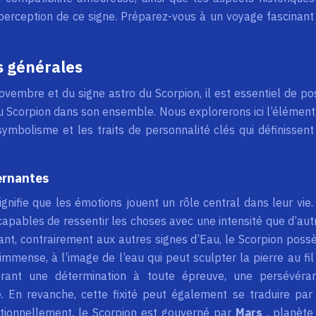
perception de ce signe. Préparez-vous à un voyage fascinant
s générales
vembre et du signe astro du Scorpion, il est essentiel de po
u Scorpion dans son ensemble. Nous explorerons ici l’élément,
ymbolisme et les traits de personnalité clés qui définissent
ernantes
signifie que les émotions jouent un rôle central dans leur vie. 
 capables de ressentir les choses avec une intensité que d’aut
nt, contrairement aux autres signes d’Eau, le Scorpion poss
mense, à l’image de l’eau qui peut sculpter la pierre au fil
érant une détermination à toute épreuve, une persévéra
. En revanche, cette fixité peut également se traduire par
ditionnellement, le Scorpion est gouverné par
Mars
, planète