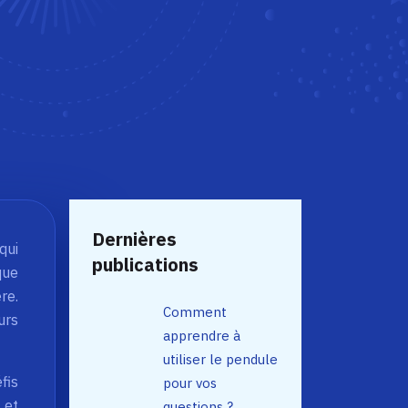
Dernières
qui
publications
que
re.
Comment
urs
apprendre à
utiliser le pendule
fis
pour vos
 et
questions ?