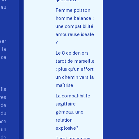
 au
Femme poisson
homme balance :
une compatibilité
amoureuse idéale
ser
?
 la
Le 8 de deniers
 ce
tarot de marseille
: plus qu’un effort,
un chemin vers la
maîtrise
Ils
La compatibilité
res
sagittaire
ède
gémeau, une
 du
relation
nce
explosive?
 un
 de
Tarot amoureux: