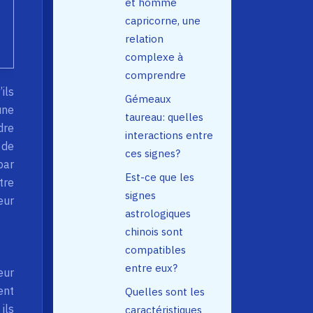
et homme
capricorne, une
relation
complexe à
comprendre
ils
Gémeaux
une
taureau: quelles
dre
interactions entre
 de
ces signes?
par
Est-ce que les
tre
signes
eur
astrologiques
chinois sont
compatibles
entre eux?
eur
ent
Quelles sont les
ils
caractéristiques