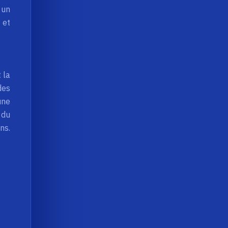
 un
 et
t la
des
une
 du
ns.