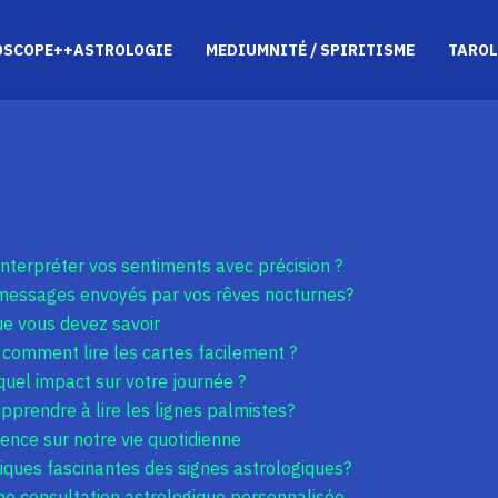
OSCOPE++ASTROLOGIE
MEDIUMNITÉ / SPIRITISME
TAROL
terpréter vos sentiments avec précision ?
essages envoyés par vos rêves nocturnes?
que vous devez savoir
: comment lire les cartes facilement ?
uel impact sur votre journée ?
apprendre à lire les lignes palmistes?
uence sur notre vie quotidienne
tiques fascinantes des signes astrologiques?
ne consultation astrologique personnalisée