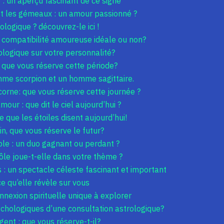
 : un aperçu fascinant de ce signe
 et les gémeaux : un amour passionné ?
ologique ? découvrez-le ici !
ne compatibilité amoureuse idéale ou non?
ologique sur votre personnalité?
 que vous réserve cette période?
mme scorpion et un homme sagittaire.
orne: que vous réserve cette journée ?
mour : que dit le ciel aujourd’hui ?
que les étoiles disent aujourd’hui!
, que vous réserve le futur?
le : un duo gagnant ou perdant ?
rôle joue-t-elle dans votre thème ?
s : un spectacle céleste fascinant et important
ce qu’elle révèle sur vous
nnexion spirituelle unique à explorer
ychologiques d’une consultation astrologique?
gent : que vous réserve-t-il?