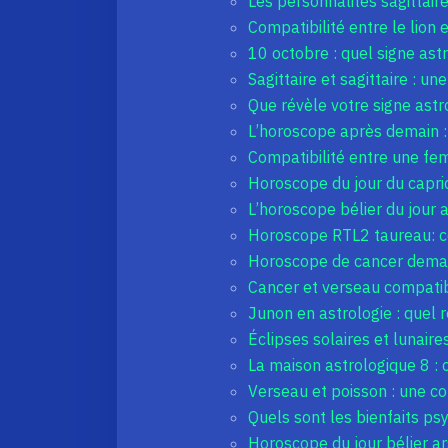
Les personnalités sagittaire
Compatibilité entre le lion
10 octobre : quel signe astr
Sagittaire et sagittaire : u
Que révèle votre signe astr
L’horoscope après demain :
Compatibilité entre une fe
Horoscope du jour du capric
L’horoscope bélier du jour a
Horoscope RTL2 taureau: ce 
Horoscope de cancer demain
Cancer et verseau compatib
Junon en astrologie : quel 
Éclipses solaires et lunaire
La maison astrologique 8 : 
Verseau et poisson : une co
Quels sont les bienfaits ps
Horoscope du jour bélier ar