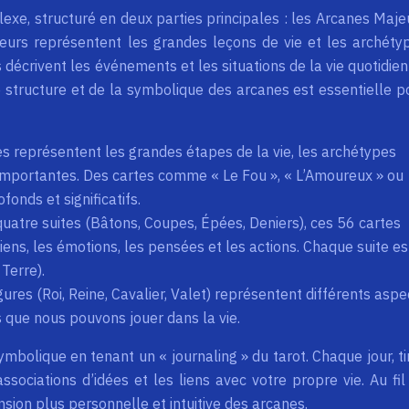
xe, structuré en deux parties principales : les Arcanes Maje
eurs représentent les grandes leçons de vie et les archéty
 décrivent les événements et les situations de la vie quotidien
structure et de la symbolique des arcanes est essentielle p
s représentent les grandes étapes de la vie, les archétypes
s importantes. Des cartes comme « Le Fou », « L’Amoureux » ou
onds et significatifs.
quatre suites (Bâtons, Coupes, Épées, Deniers), ces 56 cartes
ns, les émotions, les pensées et les actions. Chaque suite es
 Terre).
gures (Roi, Reine, Cavalier, Valet) représentent différents aspe
s que nous pouvons jouer dans la vie.
mbolique en tenant un « journaling » du tarot. Chaque jour, ti
ssociations d’idées et les liens avec votre propre vie. Au fil
on plus personnelle et intuitive des arcanes.