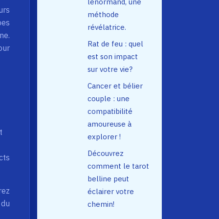
lenormand, une
urs
méthode
pes
révélatrice.
ne.
Rat de feu : quel
our
est son impact
sur votre vie?
Cancer et bélier
couple : une
compatibilité
amoureuse à
t
explorer !
Découvrez
cts
comment le tarot
belline peut
rez
éclairer votre
 du
chemin!