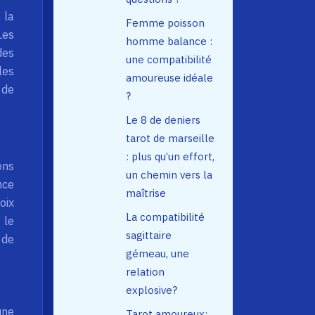
 la
Femme poisson
Les
homme balance :
des
une compatibilité
les
amoureuse idéale
 de
?
Le 8 de deniers
tarot de marseille
: plus qu’un effort,
ons
un chemin vers la
nce
maîtrise
oix
La compatibilité
 le
sagittaire
 de
gémeau, une
relation
explosive?
une
Tarot amoureux: