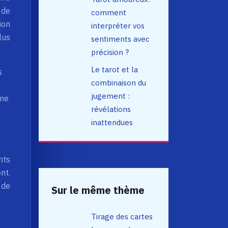
 de
comment
ion
interpréter vos
lus
sentiments avec
précision ?
Le tarot et la
s
combinaison du
jugement :
sme
révélations
inattendues
nts
nt.
 de
Sur le même thème
Tirage des cartes