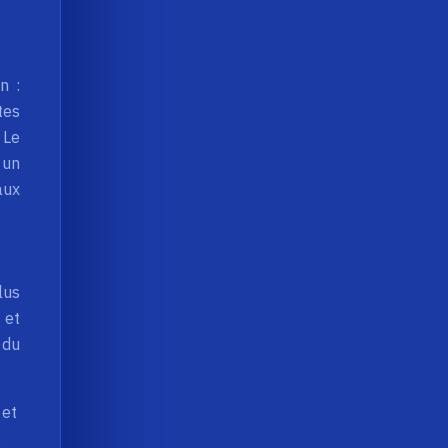
n :
tes
 Le
 un
aux
lus
 et
 du
 et
.