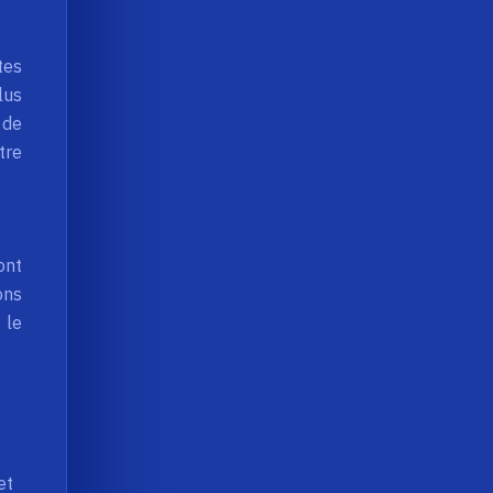
tes
lus
 de
tre
ont
ons
 le
et