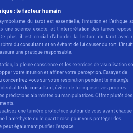
thique : le facteur humain
ymbolisme du tarot est essentielle, l’intuition et l’éthique s
as une science exacte, et l’interprétation des lames repose
 De plus, il est crucial d’aborder la lecture du tarot avec 
bitre du consultant et en évitant de lui causer du tort. L’intuit
ue assure une pratique responsable.
ation, la pleine conscience et les exercices de visualisation s
pper votre intuition et affiner votre perception. Essayez de
, ou concentrez-vous sur votre respiration pendant le mélange.
identialité du consultant, évitez de lui imposer vos propres
es prédictions alarmistes ou manipulatrices. Offrez plutôt des
ements.
sualisez une lumière protectrice autour de vous avant chaque
mme l’améthyste ou le quartz rose pour vous protéger des
e peut également purifier l’espace.