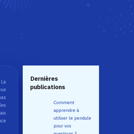
Dernières
 La
publications
eux
pas
Comment
les
apprendre à
ais
utiliser le pendule
nce
pour vos
questions ?